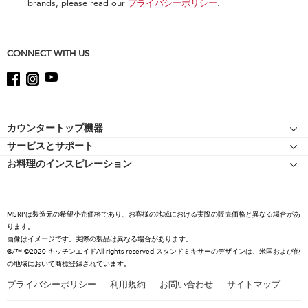
this
brands, please read our
プライバシーポリシー
.
page
CONNECT WITH US
Footer
カウンタートップ機器
サービスとサポート
スタンドミキサー
お料理のインスピレーション
リソース
スタンドミキサーのアタッチメント
キッチンエイドについて
ショッピングサイト 認定マークについて
フードプロセッサー
キャリア
コーヒーコレクション
MSRPは製造元の希望小売価格であり、お客様の地域における実際の販売価格と異なる場合があ
国際
ります。
ハンドミキサー
画像はイメージです。実際の製品は異なる場合があります。
プレスルーム
ハンドミキサー
®/™ ©2020 キッチンエイドAll rights reserved.スタンドミキサーのデザインは、米国および他
の地域において商標登録されています。
リコール情報
プライバシーポリシー
利用規約
お問い合わせ
サイトマップ