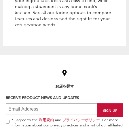
your ingredients fresh and easy to find, while
kitchen. See all our fridge options
making a statement in any home cook’s
to compare features and designs
kitchen. See all our fridge options to compare
find the right fit for your
features and designs find the right fit for your
refrigeration needs.
refrigeration needs.
Item
added
to
the
compare
list,
お店を探す
you
can
RECEIVE PRODUCT NEWS AND UPDATES
find
it
at
the
end
* I agree to the
利用規約
and
プライバシーポリシー
. For more
of
information about our privacy practices and a list of our affiliated