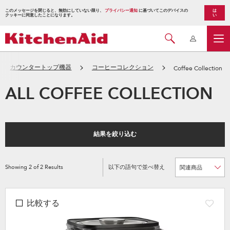
このメッセージを閉じると、無効にしていない限り、
プライバシー通知
に基づいてこのデバイスの
は
クッキーに同意したことになります。
い
カウンタートップ機器
コーヒーコレクション
Coffee Collection
ALL COFFEE COLLECTION
結果を絞り込む
Showing
2
of
2
Results
以下の語句で並べ替え
Content
Changing
of
the
the
sort
page
by
has
option
been
the
比較する
changed
page
will
refresh
updating