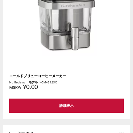
the
content
コールドブリューコーヒーメーカー
No Reviews
モデル:
KCM4212SX
¥0.00
MSRP:
詳細表示