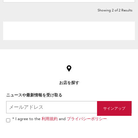
Showing
2
of
2
Results
Item
added
to
the
compare
list,
お店を探す
you
can
ニュースや最新情報を受け取る
find
it
at
the
end
* I agree to the
利用規約
and
プライバシーポリシー
of
this
page