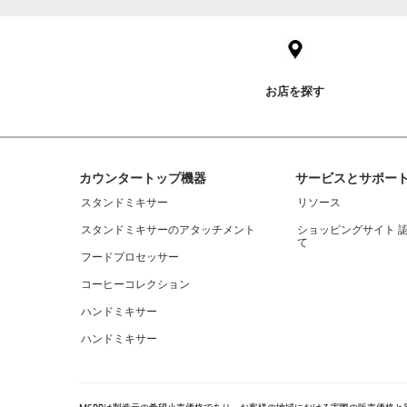
to
the
compare
list,
you
お店を探す
can
find
it
at
the
Footer
end
カウンタートップ機器
サービスとサポー
of
スタンドミキサー
リソース
this
page
スタンドミキサーのアタッチメント
ショッピングサイト 
て
フードプロセッサー
コーヒーコレクション
ハンドミキサー
ハンドミキサー