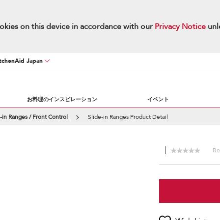
okies on this device in accordance with our
Privacy Notice
unl
chenAid Japan
お料理のインスピレーション
イベント
e-in Ranges / Front Control
Slide-in Ranges Product Detail
Be 