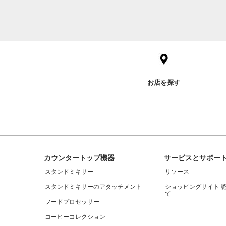
Item
added
to
the
compare
list,
you
お店を探す
can
find
it
at
the
end
of
this
Footer
page
カウンタートップ機器
サービスとサポー
スタンドミキサー
リソース
スタンドミキサーのアタッチメント
ショッピングサイト 
て
フードプロセッサー
コーヒーコレクション