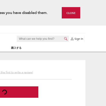
ess you have disabled them.
CLOSE
Sign In
購入する
the first to write a review!