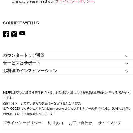
this
brands, please read our
プライバシーポリシー
.
page
CONNECT WITH US
Footer
カウンタートップ機器
サービスとサポート
スタンドミキサー
お料理のインスピレーション
リソース
スタンドミキサーのアタッチメント
キッチンエイドについて
ショッピングサイト 認定マークについて
フードプロセッサー
キャリア
コーヒーコレクション
MSRPは製造元の希望小売価格であり、お客様の地域における実際の販売価格と異なる場合があ
国際
ります。
ハンドミキサー
画像はイメージです。実際の製品は異なる場合があります。
プレスルーム
ハンドミキサー
®/™ ©2020 キッチンエイドAll rights reserved.スタンドミキサーのデザインは、米国および他
の地域において商標登録されています。
リコール情報
プライバシーポリシー
利用規約
お問い合わせ
サイトマップ