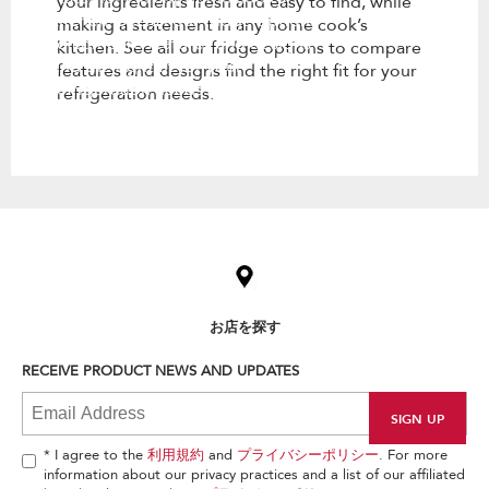
your ingredients fresh and easy to find, while
kitchen. See all our fridge options
making a statement in any home cook’s
to compare features and designs
kitchen. See all our fridge options to compare
find the right fit for your
features and designs find the right fit for your
refrigeration needs.
refrigeration needs.
Item
added
to
the
compare
list,
お店を探す
you
can
RECEIVE PRODUCT NEWS AND UPDATES
find
it
at
the
end
* I agree to the
利用規約
and
プライバシーポリシー
. For more
of
information about our privacy practices and a list of our affiliated