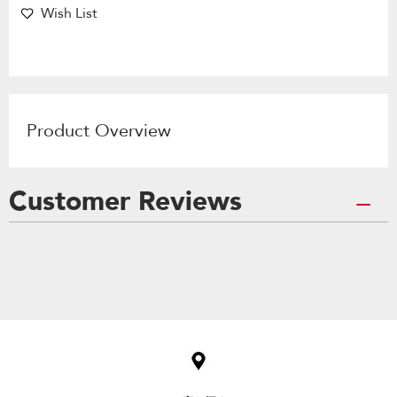
Wish List
Product Overview
Customer Reviews
Item
added
to
the
compare
list,
you