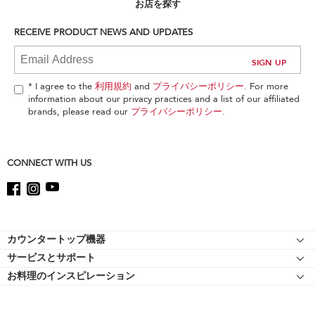
can
お店を探す
find
it
RECEIVE PRODUCT NEWS AND UPDATES
at
the
end
of
* I agree to the
利用規約
and
プライバシーポリシー
. For more
this
information about our privacy practices and a list of our affiliated
page
brands, please read our
プライバシーポリシー
.
CONNECT WITH US
Footer
カウンタートップ機器
サービスとサポート
スタンドミキサー
お料理のインスピレーション
リソース
スタンドミキサーのアタッチメント
キッチンエイドについて
ショッピングサイト 認定マークについて
フードプロセッサー