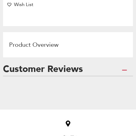
Wish List
Product Overview
Customer Reviews
Item
added
to
the
compare
list,
you