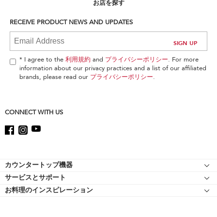
can
お店を探す
find
it
RECEIVE PRODUCT NEWS AND UPDATES
at
the
end
of
* I agree to the
利用規約
and
プライバシーポリシー
. For more
this
information about our privacy practices and a list of our affiliated
page
brands, please read our
プライバシーポリシー
.
CONNECT WITH US
Footer
カウンタートップ機器
サービスとサポート
スタンドミキサー
お料理のインスピレーション
リソース
スタンドミキサーのアタッチメント
キッチンエイドについて
ショッピングサイト 認定マークについて
フードプロセッサー