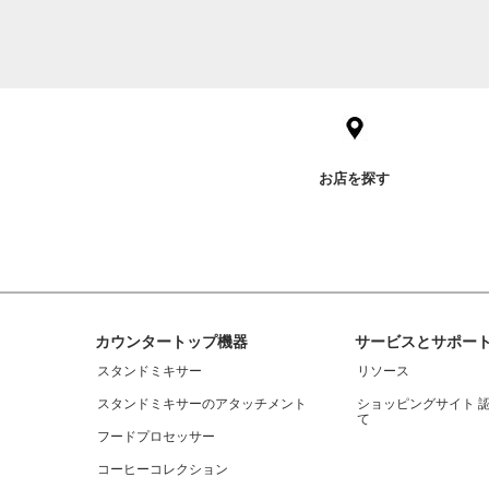
Item
added
to
the
compare
list,
you
お店を探す
can
find
it
at
the
end
of
this
Footer
page
カウンタートップ機器
サービスとサポー
スタンドミキサー
リソース
スタンドミキサーのアタッチメント
ショッピングサイト 
て
フードプロセッサー
コーヒーコレクション