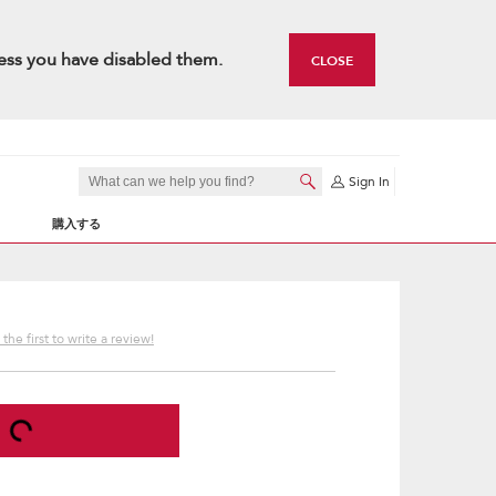
ess you have disabled them.
CLOSE
Sign In
購入する
the first to write a review!