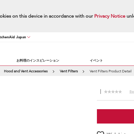
okies on this device in accordance with our
Privacy Notice
unl
chenAid Japan
お料理のインスピレーション
イベント
Hood and Vent Accessories
Vent Filters
Vent Filters Product Detail
Be 