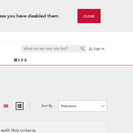
ess you have disabled them.
CLOSE
Sign In
購入する
Sort By
Content
Changing
of
the
the
sort
page
by
has
option
been
the
changed
page
ith this criteria.
will