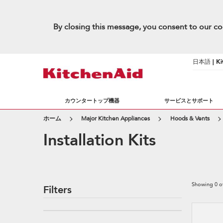
By closing this message, you consent to our co
日本語 | Kit
カウンタートップ機器
サービスとサポート
ホーム
Major Kitchen Appliances
Hoods & Vents
Installation Kits
Showing
0
o
Filters