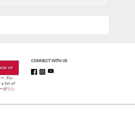
refresh
updating
the
content
CONNECT WITH US
シー
. For
a list of
ーポリシ