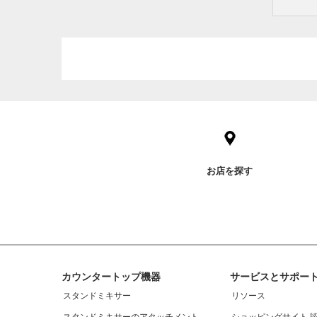
Item
added
to
the
compare
list,
お店を探す
you
can
find
it
at
the
end
of
Footer
カウンタートップ機器
サービスとサポー
this
page
スタンドミキサー
リソース
スタンドミキサーのアタッチメント
ショッピングサイト 