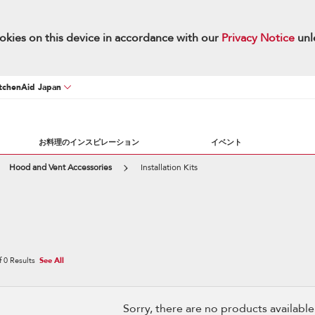
okies on this device in accordance with our
Privacy Notice
unl
chenAid Japan
お料理のインスピレーション
イベント
Hood and Vent Accessories
Installation Kits
f
0
Results
See All
Sorry, there are no products available w