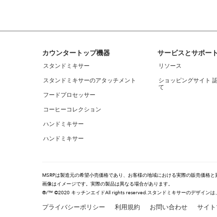
find
it
at
the
end
of
Footer
カウンタートップ機器
サービスとサポー
this
page
スタンドミキサー
リソース
スタンドミキサーのアタッチメント
ショッピングサイト 
て
フードプロセッサー
コーヒーコレクション
ハンドミキサー
ハンドミキサー
MSRPは製造元の希望小売価格であり、お客様の地域における実際の販売価格と
画像はイメージです。実際の製品は異なる場合があります。
®/™ ©2020 キッチンエイドAll rights reserved.スタンドミキサー
プライバシーポリシー
利用規約
お問い合わせ
サイト