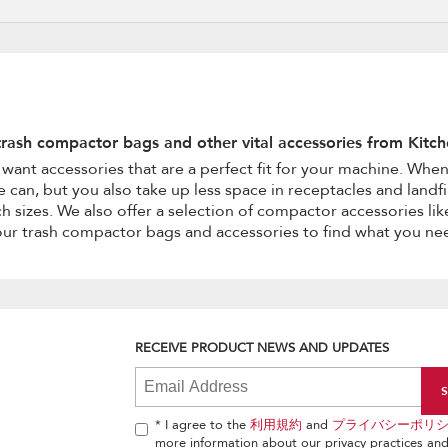
trash compactor bags and other vital accessories from Kitc
want accessories that are a perfect fit for your machine. Whe
 can, but you also take up less space in receptacles and land
 sizes. We also offer a selection of compactor accessories li
ur trash compactor bags and accessories to find what you ne
RECEIVE PRODUCT NEWS AND UPDATES
* I agree to the
利用規約
and
プライバシーポリ
more information about our privacy practices and 