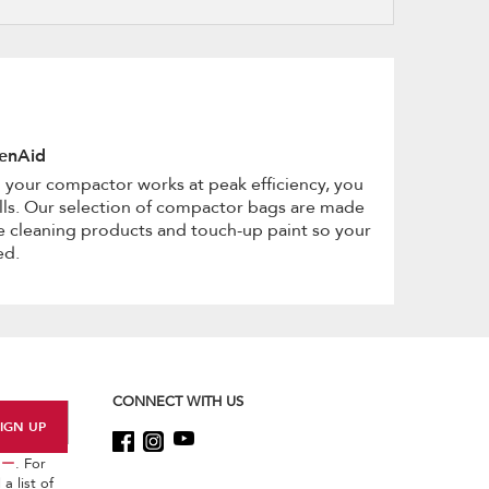
refresh
updating
the
content
henAid
n your compactor works at peak efficiency, you
fills. Our selection of compactor bags are made
ke cleaning products and touch-up paint so your
ed.
CONNECT WITH US
シー
. For
a list of