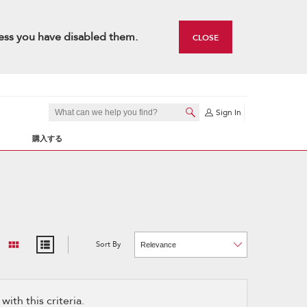
ess you have disabled them.
CLOSE
Sign In
購入する
Sort By
Content
Changing
of
the
the
sort
page
by
has
option
been
the
changed
page
ith this criteria.
will