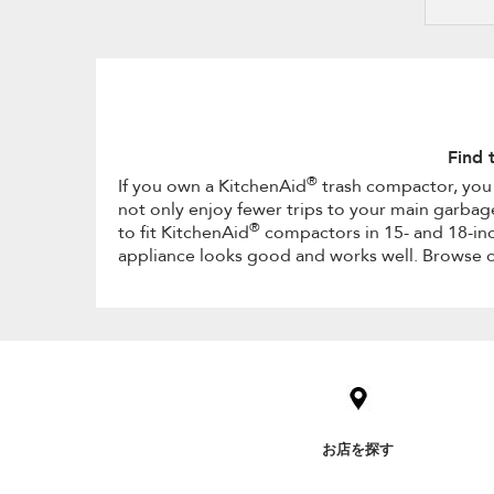
Find 
®
If you own a KitchenAid
trash compactor, you 
not only enjoy fewer trips to your main garbage
®
to fit KitchenAid
compactors in 15- and 18-inch
appliance looks good and works well. Browse o
Item
added
to
the
compare
list,
お店を探す
you
can