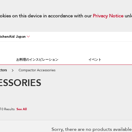
okies on this device in accordance with our
Privacy Notice
unl
chenAid Japan
お料理のインスピレーション
イベント
tors
Compactor Accessories
SSORIES
f
0
Results
See All
Sorry, there are no products available w