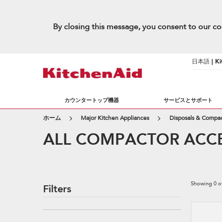
By closing this message, you consent to our co
日本語 | Kit
カウンタートップ機器
サービスとサポート
ホーム
Major Kitchen Appliances
Disposals & Compac
ALL COMPACTOR ACCE
Showing
0
o
Filters