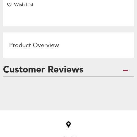
Wish List
Product Overview
Customer Reviews
Item
added
to
the
compare
list,
you