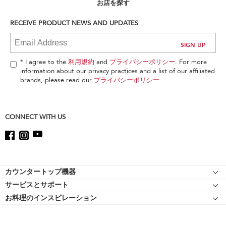
can
お店を探す
find
it
RECEIVE PRODUCT NEWS AND UPDATES
at
the
end
of
* I agree to the
利用規約
and
プライバシーポリシー
. For more
this
information about our privacy practices and a list of our affiliated
page
brands, please read our
プライバシーポリシー
.
CONNECT WITH US
Footer
カウンタートップ機器
サービスとサポート
スタンドミキサー
お料理のインスピレーション
リソース
スタンドミキサーのアタッチメント
キッチンエイドについて
ショッピングサイト 認定マークについて
フードプロセッサー