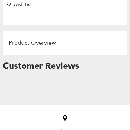
Wish List
Product Overview
Customer Reviews
Item
added
to
the
compare
list,
you