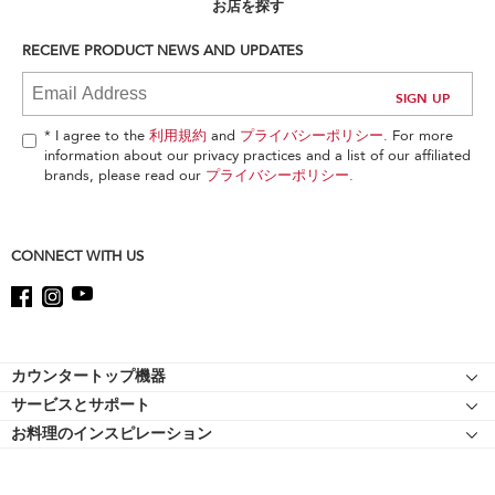
can
お店を探す
find
it
RECEIVE PRODUCT NEWS AND UPDATES
at
the
end
of
* I agree to the
利用規約
and
プライバシーポリシー
. For more
this
information about our privacy practices and a list of our affiliated
page
brands, please read our
プライバシーポリシー
.
CONNECT WITH US
Footer
カウンタートップ機器
サービスとサポート
スタンドミキサー
お料理のインスピレーション
リソース
スタンドミキサーのアタッチメント
キッチンエイドについて
ショッピングサイト 認定マークについて
フードプロセッサー