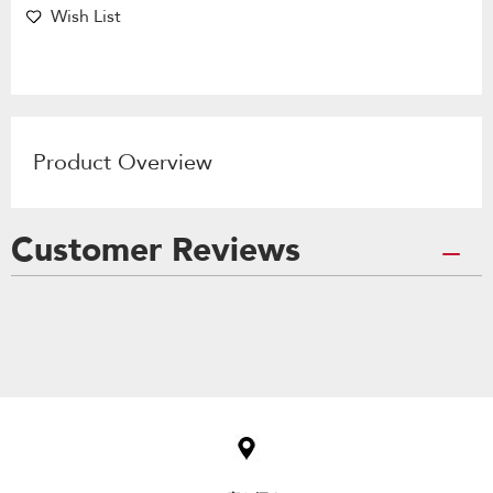
Wish List
Product Overview
Customer Reviews
Item
added
to
the
compare
list,
you