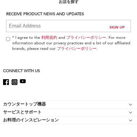
can
お店を探す
find
it
RECEIVE PRODUCT NEWS AND UPDATES
at
the
end
of
* I agree to the
利用規約
and
プライバシーポリシー
. For more
this
information about our privacy practices and a list of our affiliated
page
brands, please read our
プライバシーポリシー
.
CONNECT WITH US
Footer
カウンタートップ機器
サービスとサポート
スタンドミキサー
お料理のインスピレーション
リソース
スタンドミキサーのアタッチメント
キッチンエイドについて
ショッピングサイト 認定マークについて
フードプロセッサー