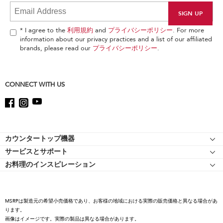
it
at
the
end
* I agree to the
利用規約
and
プライバシーポリシー
. For more
of
information about our privacy practices and a list of our affiliated
this
brands, please read our
プライバシーポリシー
.
page
CONNECT WITH US
Footer
カウンタートップ機器
サービスとサポート
スタンドミキサー
お料理のインスピレーション
リソース
スタンドミキサーのアタッチメント
キッチンエイドについて
ショッピングサイト 認定マークについて
フードプロセッサー
キャリア
コーヒーコレクション
MSRPは製造元の希望小売価格であり、お客様の地域における実際の販売価格と異なる場合があ
国際
ります。
ハンドミキサー
画像はイメージです。実際の製品は異なる場合があります。
プレスルーム