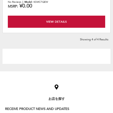
No Reviews
Model:
KSMC7QEW
¥0.00
MSRP:
VIEW DETAILS
Showing
4
of
4
Results
Item
added
to
the
compare
list,
お店を探す
you
can
RECEIVE PRODUCT NEWS AND UPDATES
find