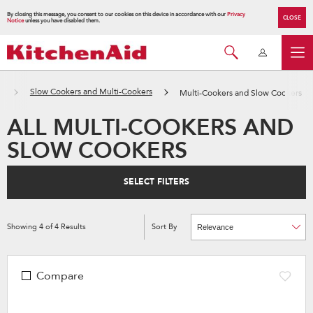
By closing this message, you consent to our cookies on this device in accordance with our
Privacy
CLOSE
Notice
unless you have disabled them.
器
Slow Cookers and Multi-Cookers
Multi-Cookers and Slow Cookers
ALL MULTI-COOKERS AND
SLOW COOKERS
SELECT FILTERS
Showing
4
of
4
Results
Sort By
Content
Changing
of
the
the
sort
page
by
has
option
been
the
Compare
changed
page
will
refresh
updating